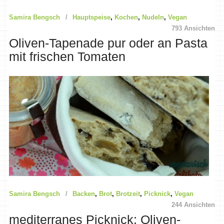
Samira Bengsch
Hauptspeise
,
Kochen
,
Nudeln
,
Vegan
793 Ansichten
Oliven-Tapenade pur oder an Pasta
mit frischen Tomaten
Samira Bengsch
Backen
,
Brot
,
Brotzeit
,
Picknick
,
Vegan
244 Ansichten
mediterranes Picknick: Oliven-