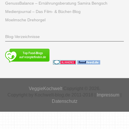
GenussBalance – Ernährungsberatung Samira Bengsch
Medienjournal – Das Film- & Bücher-Blog
Moelmsche Drehorgel
Blog-Verzeichnisse
VeggieKochwelt
Copyright © 2026.
Copyright by Kochwelt-blog.de 2011-2018 |
Impressum
|
Datenschutz