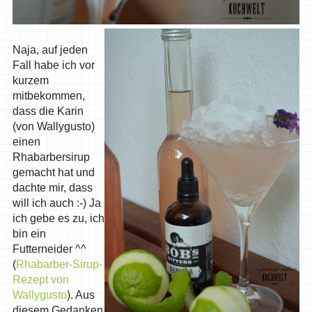
Naja, auf jeden
Fall habe ich vor
kurzem
mitbekommen,
dass die Karin
(von Wallygusto)
einen
Rhabarbersirup
gemacht hat und
dachte mir, dass
will ich auch :-) Ja
ich gebe es zu, ich
bin ein
Futterneider ^^
(
Rhabarber-Sirup-
Rezept von
Wallygusto
). Aus
diesem Gedanken