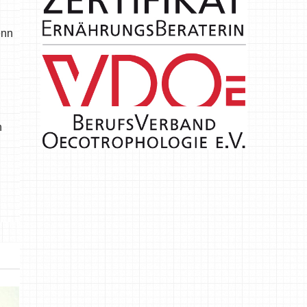
enn
n