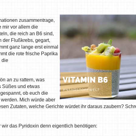
ormationen zusammentrage,
 mir vor allem die
eln, die reich an B6 sind,
h der Flußkrebs, gegart,
mt ganz lange erst einmal
mt die rote frische Paprika
 die
n an zu rattern, was
as Süßes und etwas
n gespannt, ob euch die
 werden. Mich würde aber
iesen Zutaten, welche Gerichte würdet ihr daraus zaubern? Schr
 wir das Pyridoxin denn eigentlich benötigen: