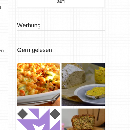
auf!
u
Werbung
Gern gelesen
en
n