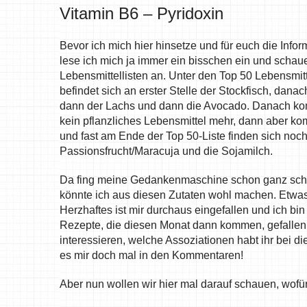
Vitamin B6 – Pyridoxin
Bevor ich mich hier hinsetze und für euch die Inf
lese ich mich ja immer ein bisschen ein und schaue
Lebensmittellisten an. Unter den Top 50 Lebensmitt
befindet sich an erster Stelle der Stockfisch, danac
dann der Lachs und dann die Avocado. Danach kom
kein pflanzliches Lebensmittel mehr, dann aber kom
und fast am Ende der Top 50-Liste finden sich noch
Passionsfrucht/Maracuja und die Sojamilch.
Da fing meine Gedankenmaschine schon ganz schö
könnte ich aus diesen Zutaten wohl machen. Etw
Herzhaftes ist mir durchaus eingefallen und ich bi
Rezepte, die diesen Monat dann kommen, gefallen
interessieren, welche Assoziationen habt ihr bei d
es mir doch mal in den Kommentaren!
Aber nun wollen wir hier mal darauf schauen, wofür