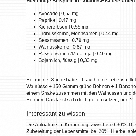
Hier einige Beispiele für Vitamin-B6-Lieferanten 
Avocado | 0,53 mg
Paprika | 0,47 mg
Kichererbsen | 0,55 mg
Erdnusskerne, Mohnsamen | 0,44 mg
Sesamsamen | 0,79 mg
Walnusskerne | 0,87 mg
Passionsfrucht/Maracuja | 0,40 mg
Sojamilch, flüssig | 0,33 mg
Bei meiner Suche habe ich auch eine Lebensmitte
Walnüsse + 150 Gramm grüne Bohnen + 1 Banane + 1 
einem Shake zusammen mit den Walnüssen und der 
Bohnen. Das lässt sich doch gut umsetzen, oder?
Interessant zu wissen
Die Aufnahme im Körper liegt zwischen 0-80%. Die 
Zubereitung der Lebensmittel bei 20%. Hierbei spie