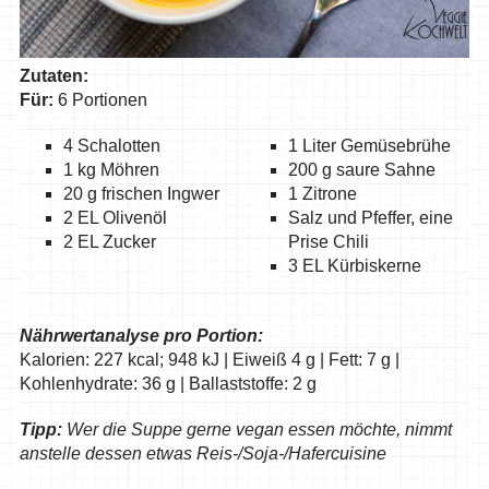
Zutaten:
Für:
6 Portionen
4 Schalotten
1 Liter Gemüsebrühe
1 kg Möhren
200 g saure Sahne
20 g frischen Ingwer
1 Zitrone
2 EL Olivenöl
Salz und Pfeffer, eine
2 EL Zucker
Prise Chili
3 EL Kürbiskerne
Nährwertanalyse pro Portion:
Kalorien: 227 kcal; 948 kJ | Eiweiß 4 g | Fett: 7 g |
Kohlenhydrate: 36 g | Ballaststoffe: 2 g
Tipp:
Wer die Suppe gerne vegan essen möchte, nimmt
anstelle dessen etwas Reis-/Soja-/Hafercuisine