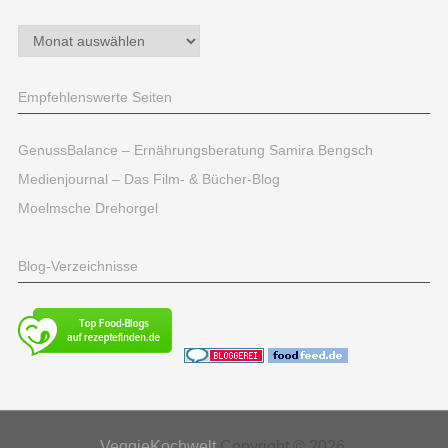
Archiv
Empfehlenswerte Seiten
GenussBalance – Ernährungsberatung Samira Bengsch
Medienjournal – Das Film- & Bücher-Blog
Moelmsche Drehorgel
Blog-Verzeichnisse
VeggieKochwelt
Copyright © 2026.