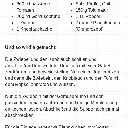
660 ml passierte
Salz, Pfeffer, Chili
Tomaten
150 g Tofu natur
200 ml Gemüsebrühe
1 TL Rapsöl
1 Zwiebel
2 dünne Pfannkuchen
1 Knoblauchzehe
(Grundrezept)
Und so wird´s gemacht:
Die Zwiebel und den Knoblauch schälen und
anschließend fein würfeln. Den Tofu mit einer Gabel
zerdrücken und beiseite stellen. Nun einen Topf erhitzen
und darin die Zwiebeln, den Knoblauch und den Tofu mit
dem Rapsöl anbraten und würzen.
Nun die Zwiebeln mit der Gemüsebrühe und den
passierten Tomaten ablöschen und einige Minuten lang
einkochen lassen. Abschließend die Suppe noch einmal
abschmecken.
Für die Einlage haben wir Pfannkuchen vom Vortag