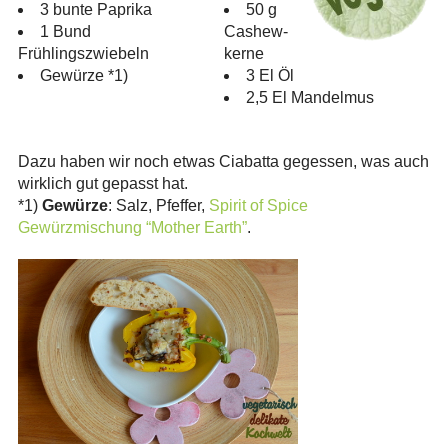
3 bunte Paprika
50 g
1 Bund
Cashew-
Frühlingszwiebeln
kerne
Gewürze *1)
3 El Öl
2,5 El Mandelmus
Dazu haben wir noch etwas Ciabatta gegessen, was auch
wirklich gut gepasst hat.
*1)
Gewürze
: Salz, Pfeffer,
Spirit of Spice
Gewürzmischung “Mother Earth”
.