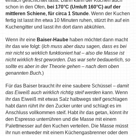
einfach geschichtet lasst. Dann kann der Kuchen auch
schon in den Ofen,
bei 170°C (Umluft 160°C) auf der
mittleren Schiene, für circa 1 Stunde
. Wenn der Kuchen
fertig ist lasst ihn etwa 10 Minuten ruhen, stürzt ihn auf ein
Kuchengitter und lasst ihn dort dann abkühlen.
Wenn ihr eine
Baiser-Haube
haben möchtet dann macht
ihr das wie folgt: (
Ich muss aber dazu sagen, dass es bei
mir nicht so wirklich funktioniert hat – also die Masse ist
nicht wirklich fest geworden. Das war sehr bedauerlich, so
sollte es aber in der Theorie gehen – nach dem oben
genannten Buch.
)
Für das Baiser braucht ihr eine saubere Schüssel –
damit
das Eiweiß auch wirklich richtig steif werden kann.
Wenn
ihr das Eiweiß mit etwas Salz halbwegs steif geschlagen
habt dann rührt ihr den Zucker unter und schlagt es im
Anschluss vollkommen steif. Habt ihr das getan, könnt ihr
den Espresso unterrühren und die Masse mit einem
Palettmesser auf den Kuchen verteilen. Die Masse müsst
ihr nun entweder mit einem Küchengasbrenner oder dem