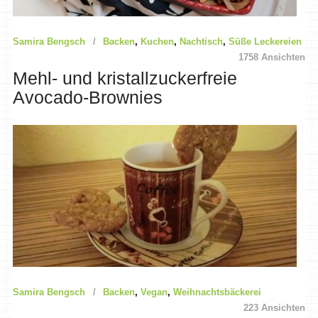
Samira Bengsch
Backen
,
Kuchen
,
Nachtisch
,
Süße Leckereien
1758 Ansichten
Mehl- und kristallzuckerfreie
Avocado-Brownies
Samira Bengsch
Backen
,
Vegan
,
Weihnachtsbäckerei
223 Ansichten