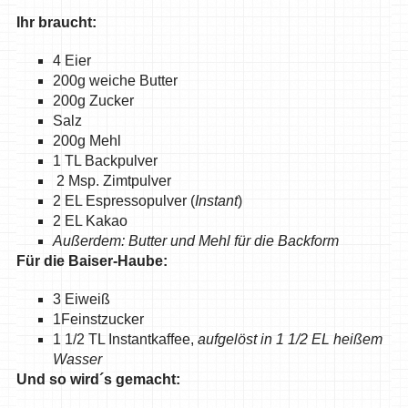
Ihr braucht:
4 Eier
200g weiche Butter
200g Zucker
Salz
200g Mehl
1 TL Backpulver
2 Msp. Zimtpulver
2 EL Espressopulver (
Instant
)
2 EL Kakao
Außerdem: Butter und Mehl für die Backform
Für die Baiser-Haube:
3 Eiweiß
1Feinstzucker
1 1/2 TL Instantkaffee,
aufgelöst in 1 1/2 EL heißem
Wasser
Und so wird´s gemacht: