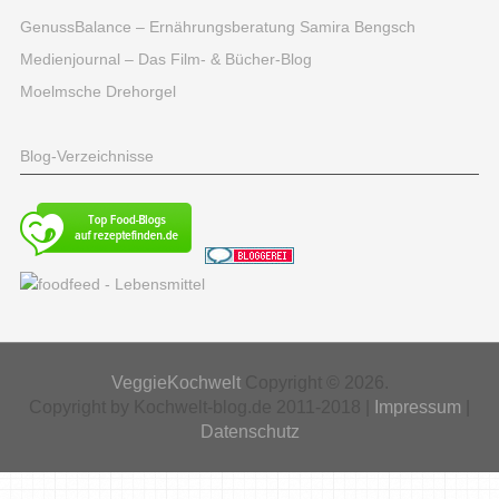
GenussBalance – Ernährungsberatung Samira Bengsch
Medienjournal – Das Film- & Bücher-Blog
Moelmsche Drehorgel
Blog-Verzeichnisse
VeggieKochwelt
Copyright © 2026.
Copyright by Kochwelt-blog.de 2011-2018 |
Impressum
|
Datenschutz