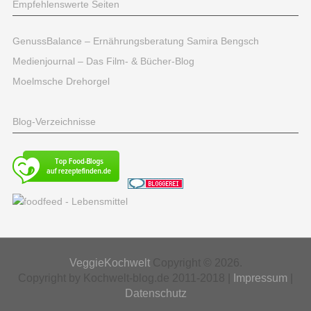
Empfehlenswerte Seiten
GenussBalance – Ernährungsberatung Samira Bengsch
Medienjournal – Das Film- & Bücher-Blog
Moelmsche Drehorgel
Blog-Verzeichnisse
VeggieKochwelt
Copyright © 2026.
Copyright by Kochwelt-blog.de 2011-2018 |
Impressum
|
Datenschutz