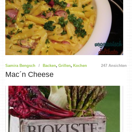
Samira Bengsch
Backen
,
Grillen
,
Kochen
247 Ansichten
Mac´n Cheese