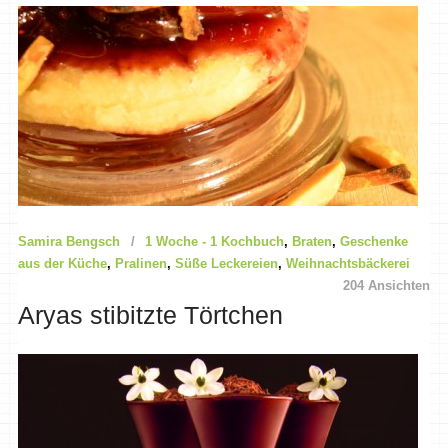
Samira Bengsch
1 Woche - 1 Kochbuch
,
Braten
,
Geschenke
aus der Küche
,
Pralinen
,
Süße Leckereien
,
Weihnachtsbäckerei
204 Ansichten
Aryas stibitzte Törtchen