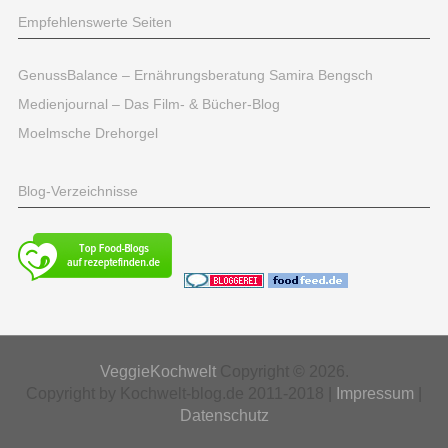
Empfehlenswerte Seiten
GenussBalance – Ernährungsberatung Samira Bengsch
Medienjournal – Das Film- & Bücher-Blog
Moelmsche Drehorgel
Blog-Verzeichnisse
VeggieKochwelt
Copyright © 2026.
Copyright by Kochwelt-blog.de 2011-2018 |
Impressum
|
Datenschutz