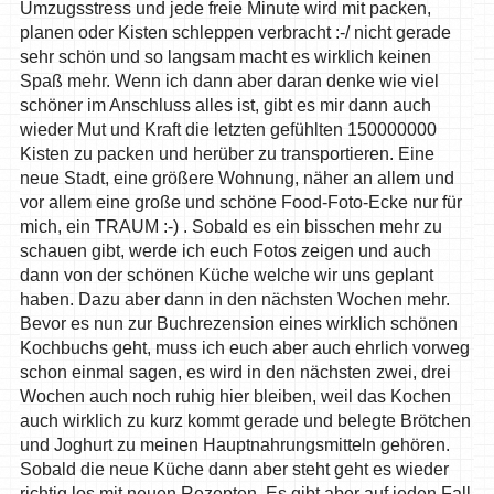
Umzugsstress und jede freie Minute wird mit packen,
planen oder Kisten schleppen verbracht :-/ nicht gerade
sehr schön und so langsam macht es wirklich keinen
Spaß mehr. Wenn ich dann aber daran denke wie viel
schöner im Anschluss alles ist, gibt es mir dann auch
wieder Mut und Kraft die letzten gefühlten 150000000
Kisten zu packen und herüber zu transportieren. Eine
neue Stadt, eine größere Wohnung, näher an allem und
vor allem eine große und schöne Food-Foto-Ecke nur für
mich, ein TRAUM :-) . Sobald es ein bisschen mehr zu
schauen gibt, werde ich euch Fotos zeigen und auch
dann von der schönen Küche welche wir uns geplant
haben. Dazu aber dann in den nächsten Wochen mehr.
Bevor es nun zur Buchrezension eines wirklich schönen
Kochbuchs geht, muss ich euch aber auch ehrlich vorweg
schon einmal sagen, es wird in den nächsten zwei, drei
Wochen auch noch ruhig hier bleiben, weil das Kochen
auch wirklich zu kurz kommt gerade und belegte Brötchen
und Joghurt zu meinen Hauptnahrungsmitteln gehören.
Sobald die neue Küche dann aber steht geht es wieder
richtig los mit neuen Rezepten. Es gibt aber auf jeden Fall