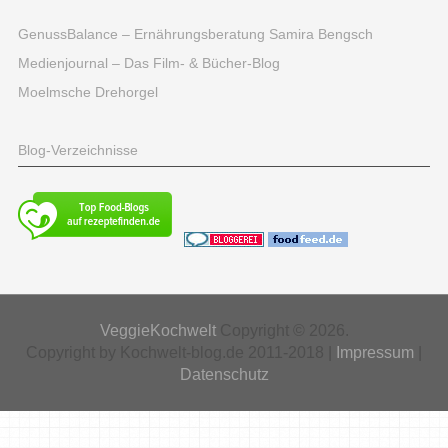
GenussBalance – Ernährungsberatung Samira Bengsch
Medienjournal – Das Film- & Bücher-Blog
Moelmsche Drehorgel
Blog-Verzeichnisse
VeggieKochwelt
Copyright © 2026.
Copyright by Kochwelt-blog.de 2011-2018 |
Impressum
|
Datenschutz