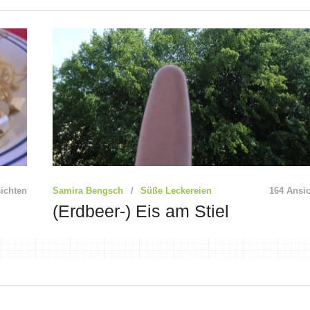
ichten
Samira Bengsch
Süße Leckereien
164 Ansi
(Erdbeer-) Eis am Stiel