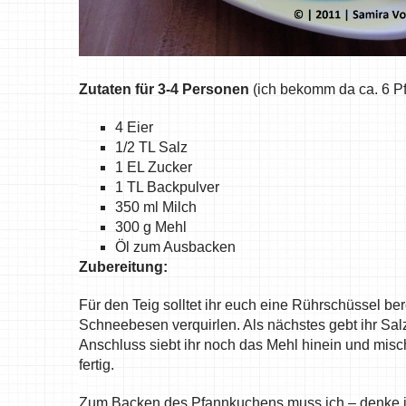
Zutaten für 3-4 Personen
(ich bekomm da ca. 6 P
4 Eier
1/2 TL Salz
1 EL Zucker
1 TL Backpulver
350 ml Milch
300 g Mehl
Öl zum Ausbacken
Zubereitung:
Für den Teig solltet ihr euch eine Rührschüssel ber
Schneebesen verquirlen. Als nächstes gebt ihr Salz
Anschluss siebt ihr noch das Mehl hinein und misc
fertig.
Zum Backen des Pfannkuchens muss ich – denke ich