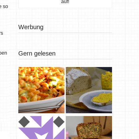
auf!
e so
Werbung
rs
Gern gelesen
ben
,