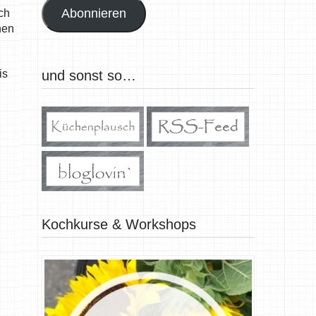
Abonnieren
ch
hen
und sonst so…
is
Kochkurse & Workshops