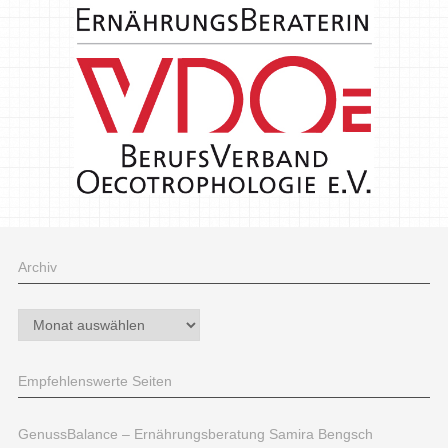
Archiv
Archiv
Empfehlenswerte Seiten
GenussBalance – Ernährungsberatung Samira Bengsch