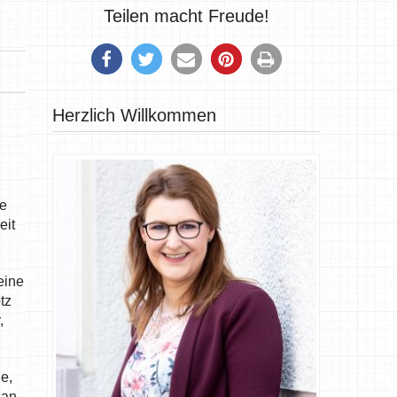
Teilen macht Freude!
Herzlich Willkommen
ue
eit
eine
tz
,
le,
 an