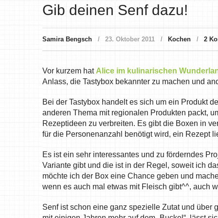
Gib deinen Senf dazu!
Samira Bengsch
23. Oktober 2011
Kochen
2 K
Vor kurzem hat
Alice im kulinarischen Wunderla
Anlass, die Tastybox bekannter zu machen und ande
Bei der Tastybox handelt es sich um ein Produkt d
anderen Thema mit regionalen Produkten packt, u
Rezeptideen zu verbreiten. Es gibt die Boxen in ve
für die Personenanzahl benötigt wird, ein Rezept lie
Es ist ein sehr interessantes und zu förderndes Pro
Variante gibt und die ist in der Regel, soweit ich da
möchte ich der Box eine Chance geben und mache s
wenn es auch mal etwas mit Fleisch gibt^^, auch 
Senf ist schon eine ganz spezielle Zutat und über g
mit einigen Jahren mehr auf dem „Buckel“, lässt si