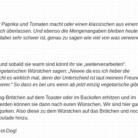
mit Paprika und Tomaten macht oder einen klassischen aus eine
 euch überlassen. Und ebenso die Mengenangaben bleiben heute
 dabei sehr schwer ist, genau zu sagen wie viel von was verwen
und sobald sie warm sind könnt ihr sie „weiterverarbeiten“.
egetarischen Würstchen sagen: „Neeee da ess ich lieber die
ht es wirklich mal, denn der Unterschied ist laut meinem Freun
erer.“ So dass es bei uns wenn ab jetzt einzig vegetarische gibt
-Dog-Brötchen auf dem Toaster oder im Backofen erhitzen und im
werden können sie dann nach euren Wünschen. Wir sind hier g
gurken. Also diese zu dem Würstchen auf das Brötchen und no
ulade hinzu.
Hot-Dog!