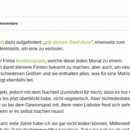
ommentare
nd
dazu aufgefordert: „
gib deinen Senf dazu
“, einerseits zum
rerseits, um eine zu verlosen.
er Firma
foodiesquare
,
welche diese jeden Monat zu einem
m damit kleinere Firmen bekannt zu machen, aber auch, um ne
rschiedenen Größen und sie enthalten alles, was für eine Mahlz
gt ebenfalls bei.
jekt, jedoch mit dem Nachteil (
zumindest für mich
), dass es nur 
s bis jetzt überblickt habe, nicht vegetarisch. Aber nichtsdestotro
o bei dem Gewinnspiel mit, denn mein Liebster freut sich sehr
wenn er es selbst machen muss!
anz viele Jahre habe ich sie gar nicht leiden können. Mittlerwei
ch die Zutat doch immer öfter einsetzen. Zuhause gab es ab und