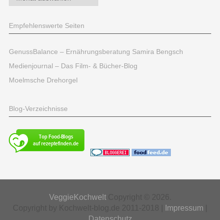
Empfehlenswerte Seiten
GenussBalance – Ernährungsberatung Samira Bengsch
Medienjournal – Das Film- & Bücher-Blog
Moelmsche Drehorgel
Blog-Verzeichnisse
VeggieKochwelt
Copyright © 2026.
Copyright by Kochwelt-blog.de 2011-2018 |
Impressum
|
Datenschutz