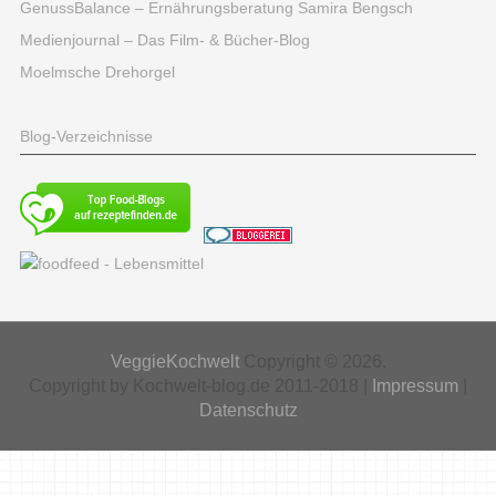
GenussBalance – Ernährungsberatung Samira Bengsch
Medienjournal – Das Film- & Bücher-Blog
Moelmsche Drehorgel
Blog-Verzeichnisse
VeggieKochwelt
Copyright © 2026.
Copyright by Kochwelt-blog.de 2011-2018 |
Impressum
|
Datenschutz