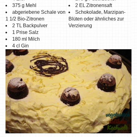
375 g Mehl
2 EL Zitronensaft
abgeriebene Schale von
Schokolade, Marzipan-
1 1/2 Bio-Zitronen
Blüten oder ähnliches zur
2 TL Backpulver
Verzierung
1 Prise Salz
180 ml Milch
4 cl Gin