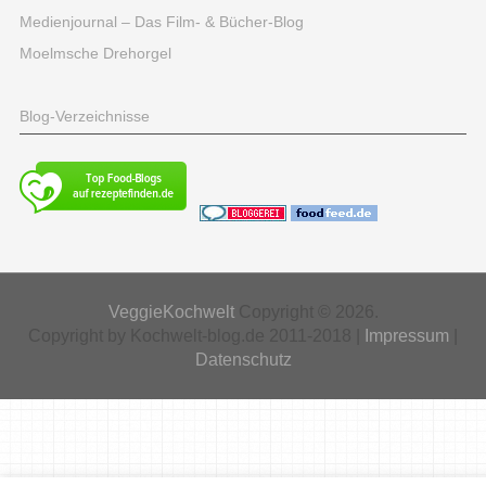
Medienjournal – Das Film- & Bücher-Blog
Moelmsche Drehorgel
Blog-Verzeichnisse
VeggieKochwelt
Copyright © 2026.
Copyright by Kochwelt-blog.de 2011-2018 |
Impressum
|
Datenschutz