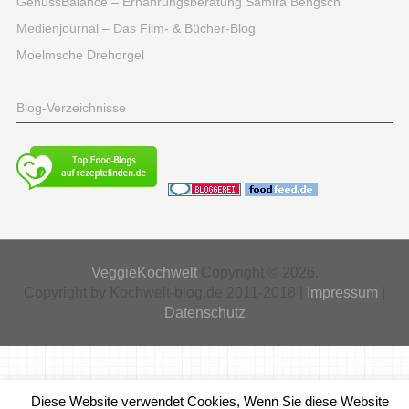
GenussBalance – Ernährungsberatung Samira Bengsch
Medienjournal – Das Film- & Bücher-Blog
Moelmsche Drehorgel
Blog-Verzeichnisse
VeggieKochwelt
Copyright © 2026.
Copyright by Kochwelt-blog.de 2011-2018 |
Impressum
|
Datenschutz
Diese Website verwendet Cookies, Wenn Sie diese Website