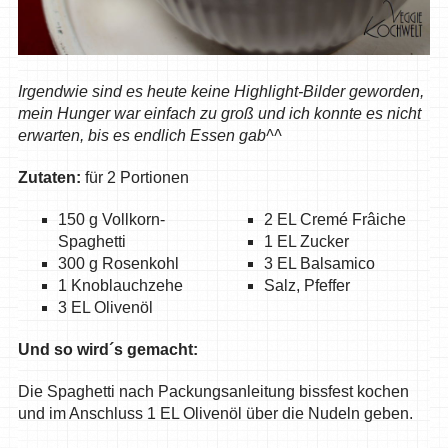
Irgendwie sind es heute keine Highlight-Bilder geworden,
mein Hunger war einfach zu groß und ich konnte es nicht
erwarten, bis es endlich Essen gab^^
Zutaten:
für 2 Portionen
150 g Vollkorn-
2 EL Cremé Frâiche
Spaghetti
1 EL Zucker
300 g Rosenkohl
3 EL Balsamico
1 Knoblauchzehe
Salz, Pfeffer
3 EL Olivenöl
Und so wird´s gemacht:
Die Spaghetti nach Packungsanleitung bissfest kochen
und im Anschluss 1 EL Olivenöl über die Nudeln geben.