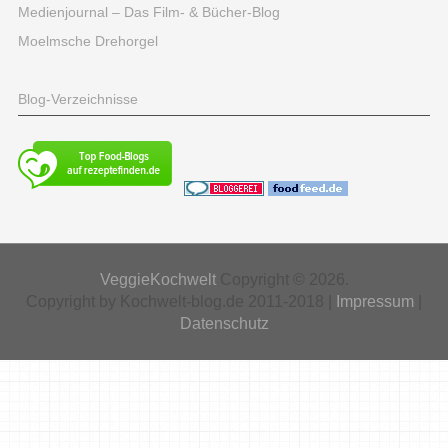
Medienjournal – Das Film- & Bücher-Blog
Moelmsche Drehorgel
Blog-Verzeichnisse
VeggieKochwelt
Copyright © 2026.
Copyright by Kochwelt-blog.de 2011-2018 |
Impressum
|
Datenschutz