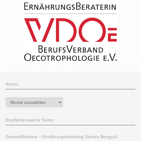
Archiv
Archiv
Empfehlenswerte Seiten
GenussBalance – Ernährungsberatung Samira Bengsch