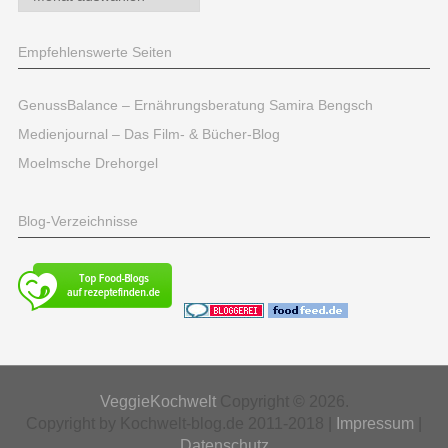
Empfehlenswerte Seiten
GenussBalance – Ernährungsberatung Samira Bengsch
Medienjournal – Das Film- & Bücher-Blog
Moelmsche Drehorgel
Blog-Verzeichnisse
VeggieKochwelt
Copyright © 2026.
Copyright by Kochwelt-blog.de 2011-2018 |
Impressum
|
Datenschutz