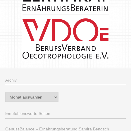
Archiv
Archiv
Empfehlenswerte Seiten
GenussBalance – Ernährungsberatung Samira Bengsch