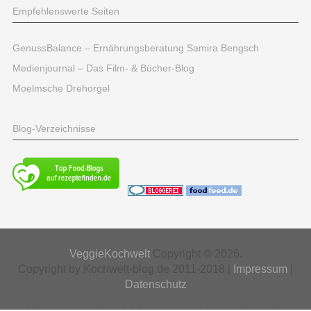
Empfehlenswerte Seiten
GenussBalance – Ernährungsberatung Samira Bengsch
Medienjournal – Das Film- & Bücher-Blog
Moelmsche Drehorgel
Blog-Verzeichnisse
VeggieKochwelt
Copyright © 2026.
Copyright by Kochwelt-blog.de 2011-2018 |
Impressum
|
Datenschutz