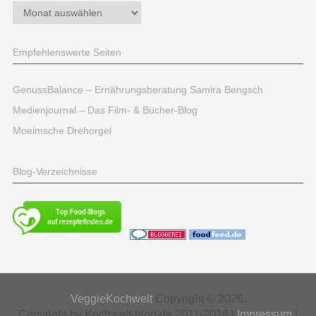
Archiv
Empfehlenswerte Seiten
GenussBalance – Ernährungsberatung Samira Bengsch
Medienjournal – Das Film- & Bücher-Blog
Moelmsche Drehorgel
Blog-Verzeichnisse
VeggieKochwelt
Copyright © 2026.
Copyright by Kochwelt-blog.de 2011-2018 |
Impressum
|