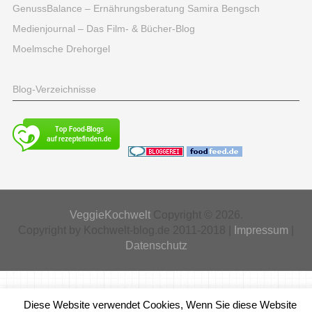
GenussBalance – Ernährungsberatung Samira Bengsch
Medienjournal – Das Film- & Bücher-Blog
Moelmsche Drehorgel
Blog-Verzeichnisse
VeggieKochwelt
Copyright © 2026.
Copyright by Kochwelt-blog.de 2011-2018 |
Impressum
|
Datenschutz
Diese Website verwendet Cookies, Wenn Sie diese Website