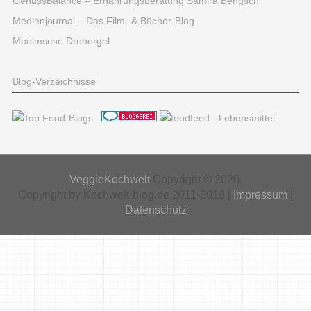
GenussBalance – Ernährungsberatung Samira Bengsch
Medienjournal – Das Film- & Bücher-Blog
Moelmsche Drehorgel
Blog-Verzeichnisse
VeggieKochwelt
Copyright © 2026.
Copyright by Kochwelt-blog.de 2011-2018 |
Impressum
|
Datenschutz