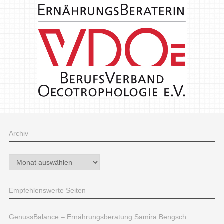
Archiv
Archiv
Empfehlenswerte Seiten
GenussBalance – Ernährungsberatung Samira Bengsch