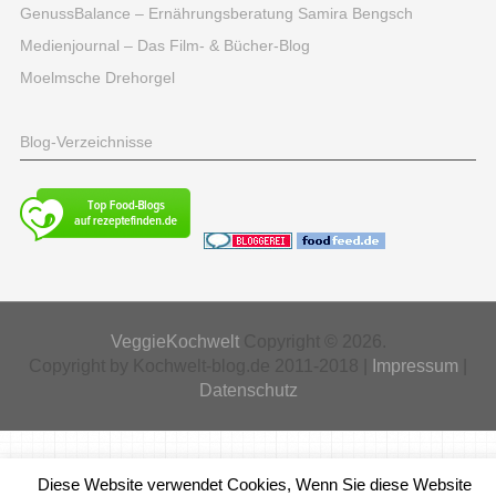
GenussBalance – Ernährungsberatung Samira Bengsch
Medienjournal – Das Film- & Bücher-Blog
Moelmsche Drehorgel
Blog-Verzeichnisse
VeggieKochwelt
Copyright © 2026.
Copyright by Kochwelt-blog.de 2011-2018 |
Impressum
|
Datenschutz
Diese Website verwendet Cookies, Wenn Sie diese Website