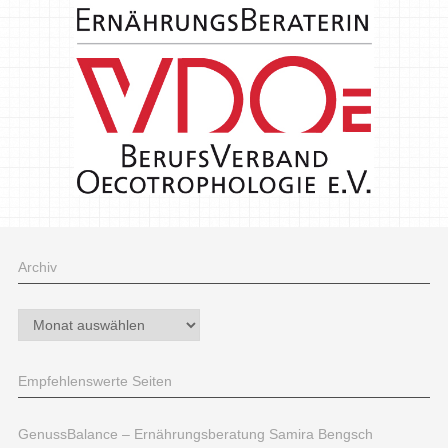
Archiv
Archiv
Empfehlenswerte Seiten
GenussBalance – Ernährungsberatung Samira Bengsch