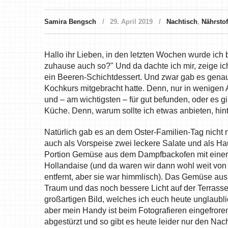
Samira Bengsch
29. April 2019
Nachtisch
,
Nährstof
Hallo ihr Lieben, in den letzten Wochen wurde ic
zuhause auch so?" Und da dachte ich mir, zeige ic
ein Beeren-Schichtdessert. Und zwar gab es genau 
Kochkurs mitgebracht hatte. Denn, nur in wenigen A
und – am wichtigsten – für gut befunden, oder es gi
Küche. Denn, warum sollte ich etwas anbieten, hint
Natürlich gab es an dem Oster-Familien-Tag nicht 
auch als Vorspeise zwei leckere Salate und als H
Portion Gemüse aus dem Dampfbackofen mit einer
Hollandaise (und da waren wir dann wohl weit von 
entfernt, aber sie war himmlisch). Das Gemüse au
Traum und das noch bessere Licht auf der Terrasse
großartigen Bild, welches ich euch heute unglaubli
aber mein Handy ist beim Fotografieren eingefror
abgestürzt und so gibt es heute leider nur den Nac