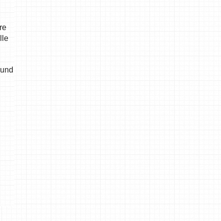
re
lle
 und