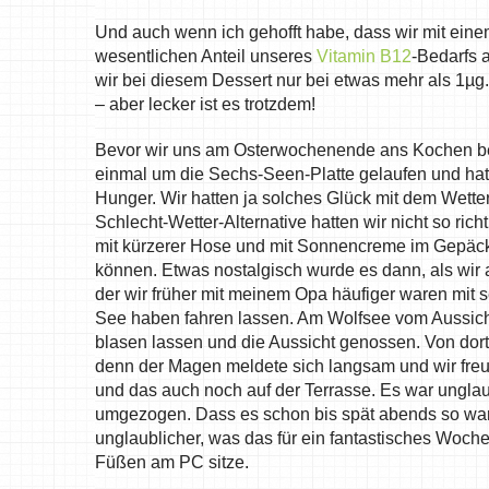
Und auch wenn ich gehofft habe, dass wir mit ein
wesentlichen Anteil unseres
Vitamin B12
-Bedarfs 
wir bei diesem Dessert nur bei etwas mehr als 1µg
– aber lecker ist es trotzdem!
Bevor wir uns am Osterwochenende ans Kochen be
einmal um die Sechs-Seen-Platte gelaufen und hatt
Hunger. Wir hatten ja solches Glück mit dem Wette
Schlecht-Wetter-Alternative hatten wir nicht so rich
mit kürzerer Hose und mit Sonnencreme im Gepäck 
können. Etwas nostalgisch wurde es dann, als wir 
der wir früher mit meinem Opa häufiger waren mit 
See haben fahren lassen. Am Wolfsee vom Aussich
blasen lassen und die Aussicht genossen. Von dort
denn der Magen meldete sich langsam und wir freu
und das auch noch auf der Terrasse. Es war unglaub
umgezogen. Dass es schon bis spät abends so warm
unglaublicher, was das für ein fantastisches Woc
Füßen am PC sitze.