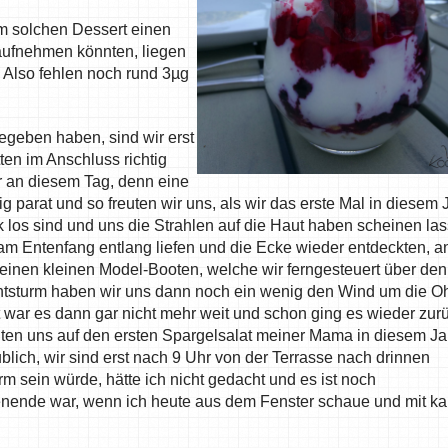
em solchen Dessert einen
aufnehmen könnten, liegen
. Also fehlen noch rund 3µg
geben haben, sind wir erst
en im Anschluss richtig
r an diesem Tag, denn eine
tig parat und so freuten wir uns, als wir das erste Mal in diesem 
los sind und uns die Strahlen auf die Haut haben scheinen la
am Entenfang entlang liefen und die Ecke wieder entdeckten, a
seinen kleinen Model-Booten, welche wir ferngesteuert über den
tsturm haben wir uns dann noch ein wenig den Wind um die O
 war es dann gar nicht mehr weit und schon ging es wieder zur
ten uns auf den ersten Spargelsalat meiner Mama in diesem Ja
lich, wir sind erst nach 9 Uhr von der Terrasse nach drinnen
 sein würde, hätte ich nicht gedacht und es ist noch
henende war, wenn ich heute aus dem Fenster schaue und mit ka