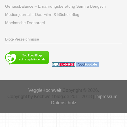
GenussBalance – Ernährungsberatung Samira Bengsch
Medienjournal – Das Film- & Bücher-Blog
Moelmsche Drehorgel
Blog-Verzeichnisse
VeggieKochwelt
Copyright © 2026.
Copyright by Kochwelt-blog.de 2011-2018 |
Impressum
|
Datenschutz