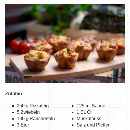
Zutaten
250 g Pizzateig
125 ml Sahne
5 Zwiebeln
1 EL Öl
100 g Räuchertofu
Muskatnuss
3 Eier
Salz und Pfeffer