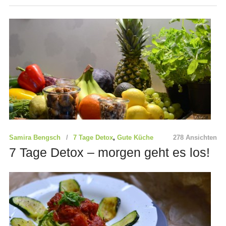
Samira Bengsch
7 Tage Detox
,
Gute Küche
278 Ansichten
7 Tage Detox – morgen geht es los!