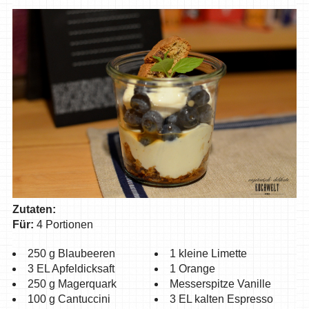
Zutaten:
Für:
4 Portionen
250 g Blaubeeren
1 kleine Limette
3 EL Apfeldicksaft
1 Orange
250 g Magerquark
Messerspitze Vanille
100 g Cantuccini
3 EL kalten Espresso