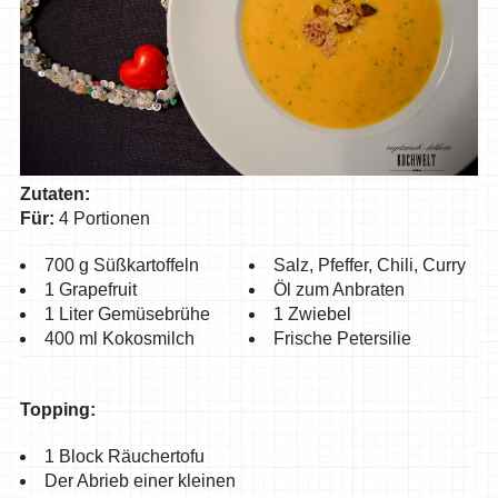
Zutaten:
Für:
4 Portionen
700 g Süßkartoffeln
Salz, Pfeffer, Chili, Curry
1 Grapefruit
Öl zum Anbraten
1 Liter Gemüsebrühe
1 Zwiebel
400 ml Kokosmilch
Frische Petersilie
Topping:
1 Block Räuchertofu
Der Abrieb einer kleinen