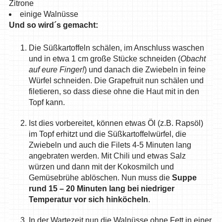
Zitrone
einige Walnüsse
Und so wird´s gemacht:
Die Süßkartoffeln schälen, im Anschluss waschen
und in etwa 1 cm große Stücke schneiden (
Obacht
auf eure Finger!
) und danach die Zwiebeln in feine
Würfel schneiden. Die Grapefruit nun schälen und
filetieren, so dass diese ohne die Haut mit in den
Topf kann.
Ist dies vorbereitet, können etwas Öl (z.B. Rapsöl)
im Topf erhitzt und die Süßkartoffelwürfel, die
Zwiebeln und auch die Filets 4-5 Minuten lang
angebraten werden. Mit Chili und etwas Salz
würzen und dann mit der Kokosmilch und
Gemüsebrühe ablöschen. Nun muss die
Suppe
rund 15 – 20 Minuten lang bei niedriger
Temperatur vor sich hinköcheln
.
In der Wartezeit nun die Walnüsse ohne Fett in einer