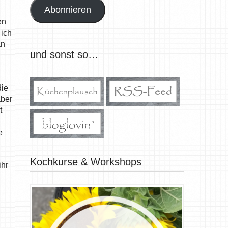
Abonnieren
en
 ich
an
und sonst so…
die
aber
t
e
Kochkurse & Workshops
ihr