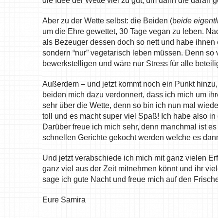
die Idee der Wette viel zu gut, um dann die dara
Aber zu der Wette selbst: die Beiden (b
eide eigent
um die Ehre gewettet, 30 Tage vegan zu leben. Na
als Bezeuger dessen doch so nett und habe ihnen 
sondern “nur” vegetarisch leben müssen. Denn so vo
bewerkstelligen und wäre nur Stress für alle beteili
Außerdem – und jetzt kommt noch ein Punkt hinzu
beiden mich dazu verdonnert, dass ich mich um ih
sehr über die Wette, denn so bin ich nun mal wiede
toll und es macht super viel Spaß! Ich habe also i
Darüber freue ich mich sehr, denn manchmal ist es j
schnellen Gerichte gekocht werden welche es dann
Und jetzt verabschiede ich mich mit ganz vielen E
ganz viel aus der Zeit mitnehmen könnt und ihr vie
sage ich gute Nacht und freue mich auf den Frisch
Eure Samira