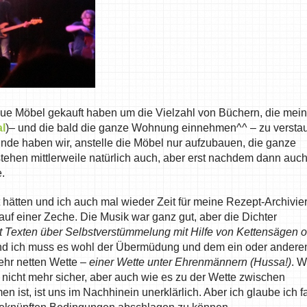
neue Möbel gekauft haben um die Vielzahl von Büchern, die mein
l
)– und die bald die ganze Wohnung einnehmen^^ – zu versta
Ende haben wir, anstelle die Möbel nur aufzubauen, die ganze
hen mittlerweile natürlich auch, aber erst nachdem dann auc
e.
hätten und ich auch mal wieder Zeit für meine Rezept-Archivie
 auf einer Zeche. Die Musik war ganz gut, aber die Dichter
t Texten über Selbstverstümmelung mit Hilfe von Kettensägen 
und ich muss es wohl der Übermüdung und dem ein oder andere
ehr netten Wette –
einer Wette unter Ehrenmännern (Hussa!)
. W
ch nicht mehr sicher, aber auch wie es zu der Wette zwischen
st, ist uns im Nachhinein unerklärlich. Aber ich glaube ich f