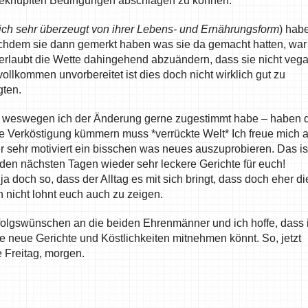
n geknüpften Bedingungen abschlagen zu können.
lich sehr überzeugt von ihrer Lebens- und Ernährungsform
) hab
chdem sie dann gemerkt haben was sie da gemacht hatten, war
erlaubt die Wette dahingehend abzuändern, dass sie nicht veg
llkommen unvorbereitet ist dies doch nicht wirklich gut zu
gten.
, weswegen ich der Änderung gerne zugestimmt habe – haben 
re Verköstigung kümmern muss *verrückte Welt* Ich freue mich 
r sehr motiviert ein bisschen was neues auszuprobieren. Das is
n den nächsten Tagen wieder sehr leckere Gerichte für euch!
a doch so, dass der Alltag es mit sich bringt, dass doch eher di
 nicht lohnt euch auch zu zeigen.
rfolgswünschen an die beiden Ehrenmänner und ich hoffe, dass 
le neue Gerichte und Köstlichkeiten mitnehmen könnt. So, jetzt
e Freitag, morgen.