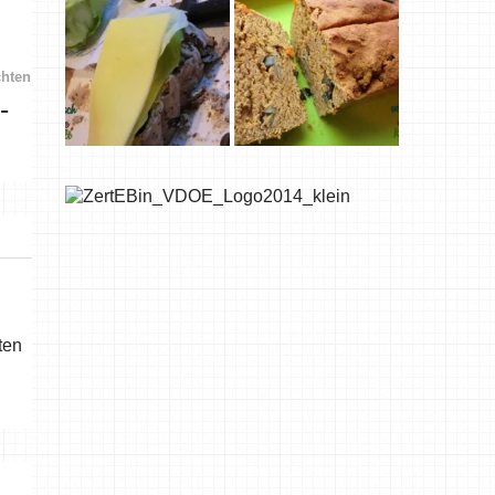
chten
-
ten