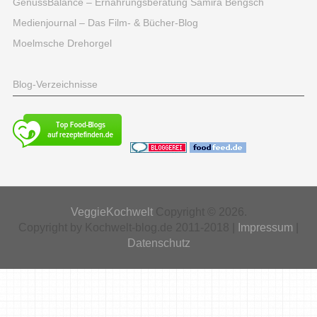
GenussBalance – Ernährungsberatung Samira Bengsch
Medienjournal – Das Film- & Bücher-Blog
Moelmsche Drehorgel
Blog-Verzeichnisse
VeggieKochwelt
Copyright © 2026.
Copyright by Kochwelt-blog.de 2011-2018 |
Impressum
|
Datenschutz