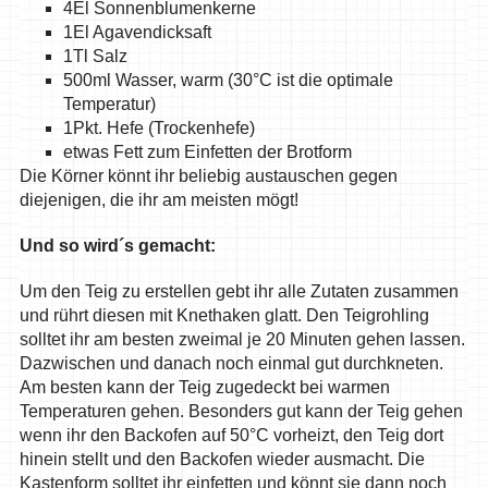
4El Sonnenblumenkerne
1El Agavendicksaft
1Tl Salz
500ml Wasser, warm (30°C ist die optimale
Temperatur)
1Pkt. Hefe (Trockenhefe)
etwas Fett zum Einfetten der Brotform
Die Körner könnt ihr beliebig austauschen gegen
diejenigen, die ihr am meisten mögt!
Und so wird´s gemacht:
Um den Teig zu erstellen gebt ihr alle Zutaten zusammen
und rührt diesen mit Knethaken glatt. Den Teigrohling
solltet ihr am besten zweimal je 20 Minuten gehen lassen.
Dazwischen und danach noch einmal gut durchkneten.
Am besten kann der Teig zugedeckt bei warmen
Temperaturen gehen. Besonders gut kann der Teig gehen
wenn ihr den Backofen auf 50°C vorheizt, den Teig dort
hinein stellt und den Backofen wieder ausmacht. Die
Kastenform solltet ihr einfetten und könnt sie dann noch