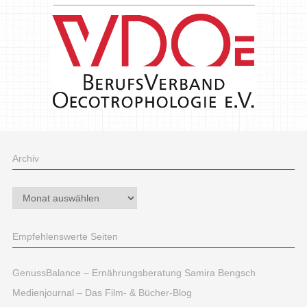
Archiv
Archiv
Empfehlenswerte Seiten
GenussBalance – Ernährungsberatung Samira Bengsch
Medienjournal – Das Film- & Bücher-Blog