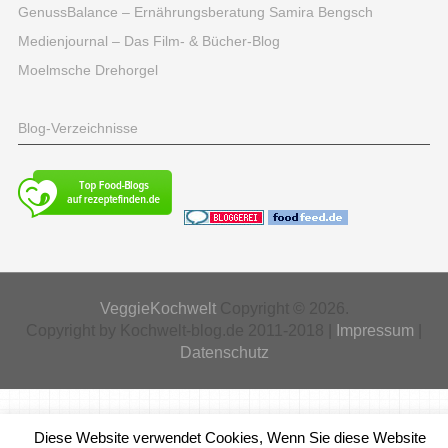
GenussBalance – Ernährungsberatung Samira Bengsch
Medienjournal – Das Film- & Bücher-Blog
Moelmsche Drehorgel
Blog-Verzeichnisse
VeggieKochwelt
Copyright © 2026.
Copyright by Kochwelt-blog.de 2011-2018 |
Impressum
|
Datenschutz
Diese Website verwendet Cookies, Wenn Sie diese Website