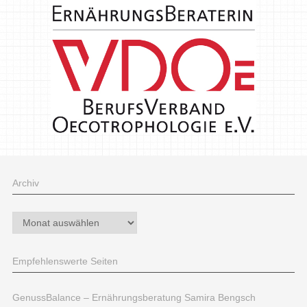
Archiv
Archiv
Empfehlenswerte Seiten
GenussBalance – Ernährungsberatung Samira Bengsch