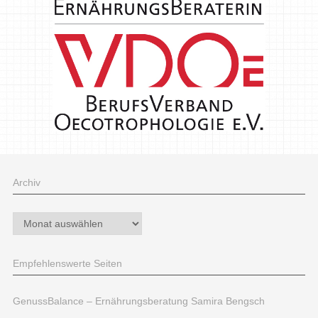
Archiv
Archiv
Empfehlenswerte Seiten
GenussBalance – Ernährungsberatung Samira Bengsch