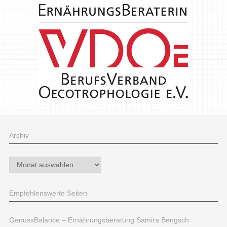
Archiv
Archiv
Empfehlenswerte Seiten
GenussBalance – Ernährungsberatung Samira Bengsch