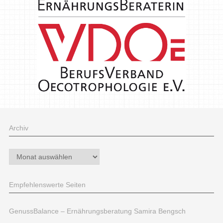
Archiv
Archiv
Empfehlenswerte Seiten
GenussBalance – Ernährungsberatung Samira Bengsch