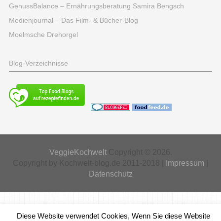
GenussBalance – Ernährungsberatung Samira Bengsch
Medienjournal – Das Film- & Bücher-Blog
Moelmsche Drehorgel
Blog-Verzeichnisse
VeggieKochwelt
Copyright © 2026.
Copyright by Kochwelt-blog.de 2011-2018 |
Impressum
|
Datenschutz
Diese Website verwendet Cookies, Wenn Sie diese Website