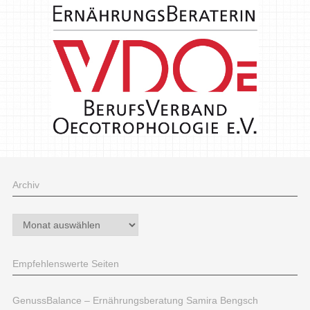
Archiv
Archiv
Empfehlenswerte Seiten
GenussBalance – Ernährungsberatung Samira Bengsch