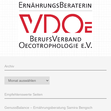
Archiv
Archiv
Empfehlenswerte Seiten
GenussBalance – Ernährungsberatung Samira Bengsch