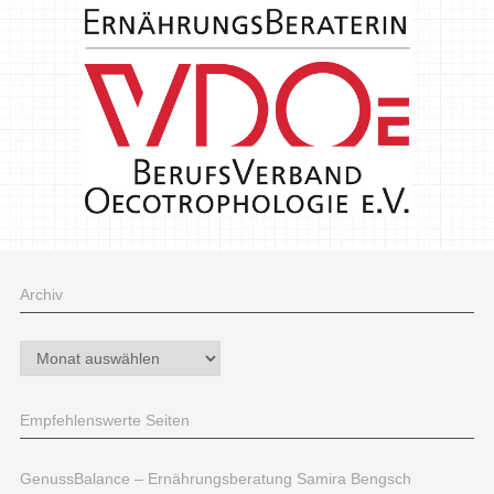
Archiv
Archiv
Empfehlenswerte Seiten
GenussBalance – Ernährungsberatung Samira Bengsch