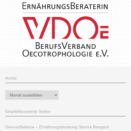
Archiv
Archiv
Empfehlenswerte Seiten
GenussBalance – Ernährungsberatung Samira Bengsch