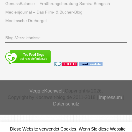
GenussBalance – Ernährungsberatung Samira Bengsch
Medienjournal – Das Film- & Bücher-Blog
Moelmsche Drehorgel
Blog-Verzeichnisse
VeggieKochwelt
Copyright © 2026.
Copyright by Kochwelt-blog.de 2011-2018 |
Impressum
|
Datenschutz
Diese Website verwendet Cookies, Wenn Sie diese Website